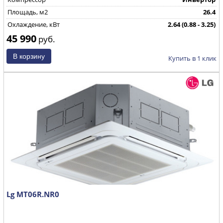
Площадь, м2
26.4
Охлаждение, кВт
2.64 (0.88 - 3.25)
45 990
Страна производства
КНР
руб.
Купить в 1 клик
Lg MT06R.NR0