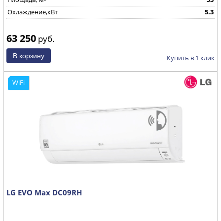
Охлаждение,кВт
5.3
63 250
руб.
Купить в 1 клик
WiFi
LG EVO Max DC09RH