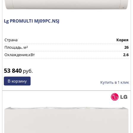
Lg PROMULTI MJ09PC.NSJ
Страна
Корея
Площадь, м²
26
Охлаждение,кВт
2.6
53 840
руб.
Купить в 1 клик