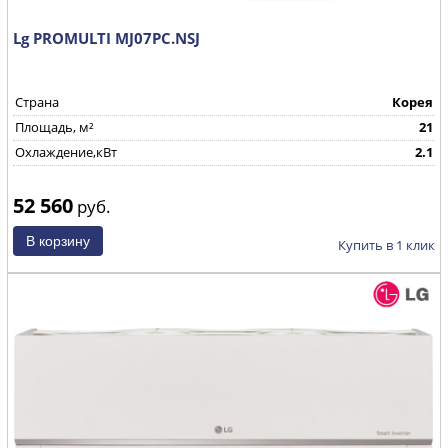
Lg PROMULTI MJ07PC.NSJ
Страна
Корея
Площадь, м²
21
Охлаждение,кВт
2.1
52 560
руб.
Купить в 1 клик