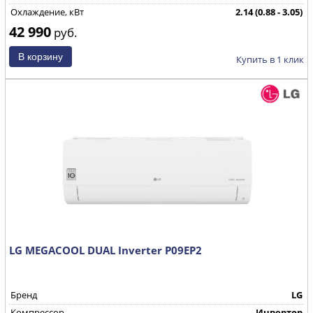
Охлаждение, кВт
2.14 (0.88 - 3.05)
42 990
Страна производства
КНР
руб.
Купить в 1 клик
LG MEGACOOL DUAL Inverter P09EP2
Бренд
LG
Компрессор
Инвертор