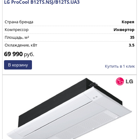
LG ProCool B12TS.NSJ/B12TS.UA3
Страна бренда
Корея
Компрессор
Инвертор
Площадь, м²
35
Охлаждение, кВт
3.5
69 990
руб.
Купить в 1 клик