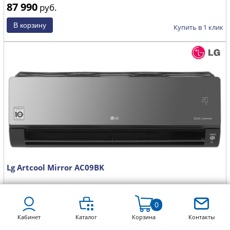
87 990
Страна производства
КНР
руб.
Купить в 1 клик
Lg Artcool Mirror AC09BK
Страна бренда
Корея
0
Компрессор
Инвертор
Кабинет
Каталог
Корзина
Контакты
Площадь, м²
25