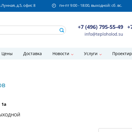
унная, д.5, офис 8
пн-пт 9:00 - 18:00, выходной: сб. вс.
+7 (496) 795-55-49
+
info@teploholod.su
Цены
Доставка
Новости
Услуги
Проектир
ов
 1а
- ВЫХОДНОЙ