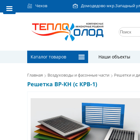
Чехов
Домодедово мкр.Западный ул.Л
Каталог товаров
Наши объекты
Главная
Воздуховоды и фасонные части
Решетки и д
Решетка ВР-КН (с КРВ-1)