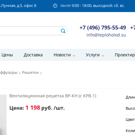
унная, д.5, офис 8
пн-пт 9:00 - 18:00, выходной: сб. вс.
+7 (496) 795-55-49
+
info@teploholod.su
Цены
Доставка
Новости
Услуги
Проектир
иффузоры
Решетки
Вентиляционная решетка ВР-КН (с КРВ-1)
Длин
1 198
Цена:
руб. /шт.
Высо
Цвет
Коли