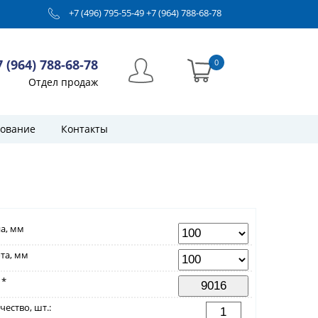
+7 (496) 795-55-49
+7 (964) 788-68-78
7 (964) 788-68-78
0
Отдел продаж
ование
Контакты
а, мм
та, мм
 *
чество, шт.: