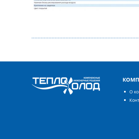
КОМП
О к
Кон