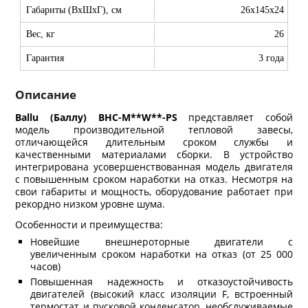
Габариты (ВхШхГ), см
26x145x24
Вес, кг
26
Гарантия
3 года
Описание
Ballu
(Баллу)
BHC
-
M
**
W
**-
PS
представляет собой
модель производительной тепловой завесы,
отличающейся длительным сроком службы и
качественными материалами сборки. В устройство
интегрирована усовершенствованная модель двигателя
с повышенным сроком наработки на отказ. Несмотря на
свои габариты и мощность, оборудование работает при
рекордно низком уровне шума.
Особенности и преимущества:
Новейшие внешнероторные двигатели с
увеличенным сроком наработки на отказ (от 25 000
часов)
Повышенная надежность и отказоустойчивость
двигателей (высокий класс изоляции F, встроенный
термостат и пусковой конденсатор, необслуживаемые