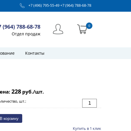
+7 (496) 795-55-49
+7 (964) 788-68-78
7 (964) 788-68-78
0
Отдел продаж
ование
Контакты
228
ена:
руб./шт.
личество, шт.:
Купить в 1 клик