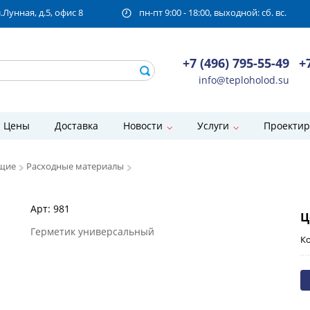
унная, д.5, офис 8
пн-пт 9:00 - 18:00, выходной: сб. вс.
+7 (496) 795-55-49
+
info@teploholod.su
Цены
Доставка
Новости
Услуги
Проектир
щие
Расходные материалы
Арт: 981
Ц
Герметик универсальный
Ко