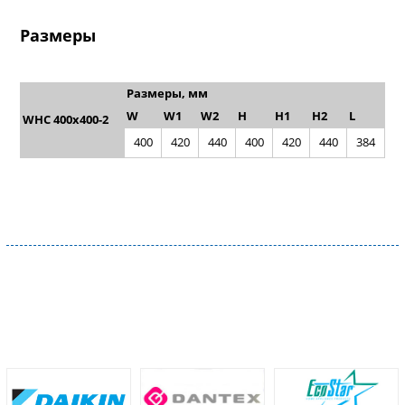
Размеры
Размеры, мм
W
W1
W2
H
H1
H2
L
WHC 400x400-2
400
420
440
400
420
440
384