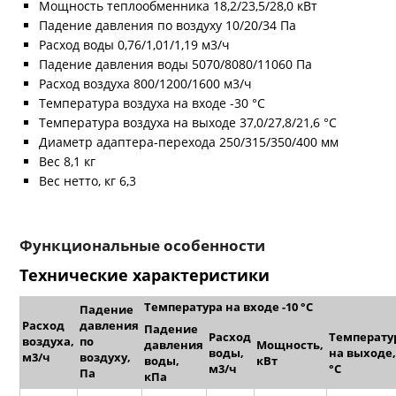
Мощность теплообменника 18,2/23,5/28,0 кВт
Падение давления по воздуху 10/20/34 Па
Расход воды 0,76/1,01/1,19 м3/ч
Падение давления воды 5070/8080/11060 Па
Расход воздуха 800/1200/1600 м3/ч
Температура воздуха на входе -30 °С
Температура воздуха на выходе 37,0/27,8/21,6 °С
Диаметр адаптера-перехода 250/315/350/400 мм
Вес 8,1 кг
Вес нетто, кг 6,3
Функциональные особенности
Технические характеристики
Температура на входе -10 °C
Падение
Расход
давления
Падение
Расход
Температу
воздуха,
по
давления
Мощность,
воды,
на выходе,
м
3
/ч
воздуху,
воды,
кВт
м
3
/ч
°C
Па
кПа