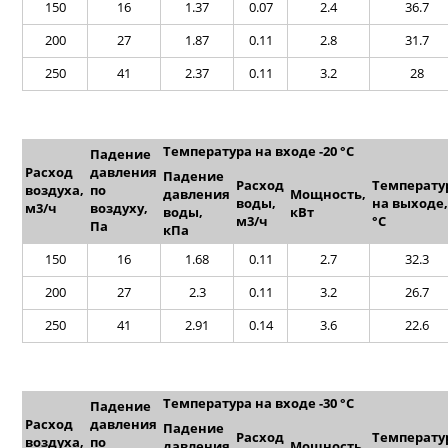
150
16
1.37
0.07
2.4
36.7
200
27
1.87
0.11
2.8
31.7
250
41
2.37
0.11
3.2
28
Температура на входе -20 °C
Падение
Расход
давления
Падение
Расход
Температу
воздуха,
по
давления
Мощность,
воды,
на выходе,
м
3
/ч
воздуху,
воды,
кВт
м
3
/ч
°C
Па
кПа
150
16
1.68
0.11
2.7
32.3
200
27
2.3
0.11
3.2
26.7
250
41
2.91
0.14
3.6
22.6
Температура на входе -30 °C
Падение
Расход
давления
Падение
Расход
Температу
воздуха,
по
давления
Мощность,