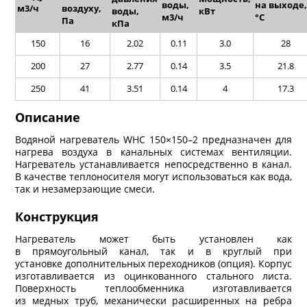
воды,
на выходе,
м
3
/ч
воздуху,
воды,
кВт
м
3
/ч
°C
Па
кПа
150
16
2.02
0.11
3.0
28
200
27
2.77
0.14
3.5
21.8
250
41
3.51
0.14
4
17.3
Описание
Водяной нагреватель WHC 150×150–2 предназначен для
нагрева воздуха в канальных системах вентиляции.
Нагреватель устанавливается непосредственно в канал.
В качестве теплоносителя могут использоваться как вода,
так и незамерзающие смеси.
Конструкция
Нагреватель может быть установлен как
в прямоугольный канал, так и в круглый при
установке дополнительных переходников (опция). Корпус
изготавливается из оцинкованного стального листа.
Поверхность теплообменника изготавливается
из медных труб, механически расширенных на ребра